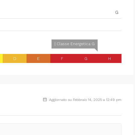
G
| Classe Energetica G
D
E
F
G
H
Aggiornato su Febbraio 14, 2025 a 12:49 pm