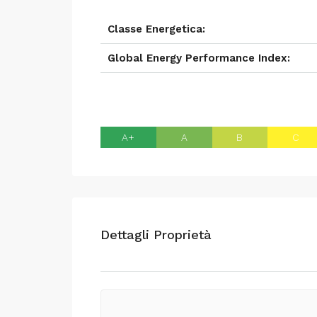
Classe Energetica:
Global Energy Performance Index:
A+
A
B
C
Dettagli Proprietà