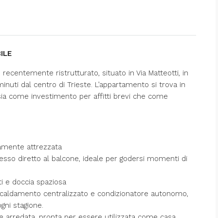
ILE
recentemente ristrutturato, situato in Via Matteotti, in
inuti dal centro di Trieste. L’appartamento si trova in
 sia come investimento per affitti brevi che come
amente attrezzata
sso diretto al balcone, ideale per godersi momenti di
i e doccia spaziosa
iscaldamento centralizzato e condizionatore autonomo,
gni stagione.
 arredata, pronta per essere utilizzata come casa