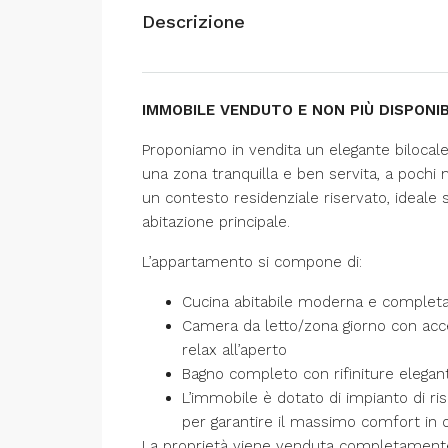
Descrizione
IMMOBILE VENDUTO E NON PIÙ DISPONIB
Proponiamo in vendita un elegante bilocale 
una zona tranquilla e ben servita, a pochi m
un contesto residenziale riservato, ideale
abitazione principale.
L’appartamento si compone di:
Cucina abitabile moderna e complet
Camera da letto/zona giorno con acce
relax all’aperto
Bagno completo con rifiniture elegant
L’immobile è dotato di impianto di r
per garantire il massimo comfort in o
La proprietà viene venduta completamente